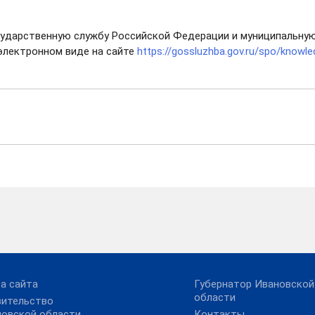
государственную службу Российской Федерации и муниципальну
электронном виде на сайте
https://gossluzhba.gov.ru/spo/knowle
а сайта
Губернатор Ивановской
области
вительство
новской области
Контакты