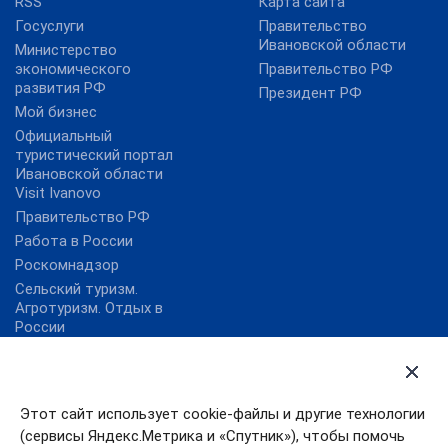
RSS
Карта сайта
Госуслуги
Правительство
Ивановской области
Министерство
экономического
Правительство РФ
развития РФ
Президент РФ
Мой бизнес
Официальный
туристический портал
Ивановской области
Visit Ivanovo
Правительство РФ
Работа в России
Роскомнадзор
Сельский туризм.
Агротуризм. Отдых в
России
Союз развития туризма
РФ
Этот сайт использует cookie-файлы и другие технологии
Губернатор Ивановской
области
(сервисы Яндекс.Метрика и «Спутник»), чтобы помочь